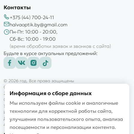
Контакты
+375 (44) 700-24-11
halvaoptik.by@gmail.com
Пн-Пт: 10:00 - 20:00,
Сб-Вс: 10:00 - 19:00
(время обработки заявок и звонков с сайта)
Будьте в курсе актуальных предложений:
© 2026 год. Все права защищены
ООО «Голд оптик»
Информация о сборе данных
220101, г. Минск, пр-т Рокоссовского, д. 145, пом. 9Н
Свидетельство выдано Мингорисполкомом 16.11.2017
Мы используем файлы cookie и аналогичные
УНП 192997038
технологии для корректной работы сайта,
Интернет-магазин «halvaoptik.by»
Дата регистрации в торговом реестре 29.04.2020, №
улучшения пользовательского опыта, анализа
480459
посещаемости и персонализации контента.