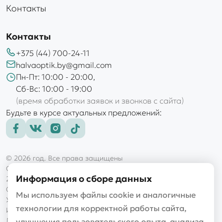
Контакты
Контакты
+375 (44) 700-24-11
halvaoptik.by@gmail.com
Пн-Пт: 10:00 - 20:00,
Сб-Вс: 10:00 - 19:00
(время обработки заявок и звонков с сайта)
Будьте в курсе актуальных предложений:
© 2026 год. Все права защищены
ООО «Голд оптик»
Информация о сборе данных
220101, г. Минск, пр-т Рокоссовского, д. 145, пом. 9Н
Свидетельство выдано Мингорисполкомом 16.11.2017
Мы используем файлы cookie и аналогичные
УНП 192997038
технологии для корректной работы сайта,
Интернет-магазин «halvaoptik.by»
Дата регистрации в торговом реестре 29.04.2020, №
улучшения пользовательского опыта, анализа