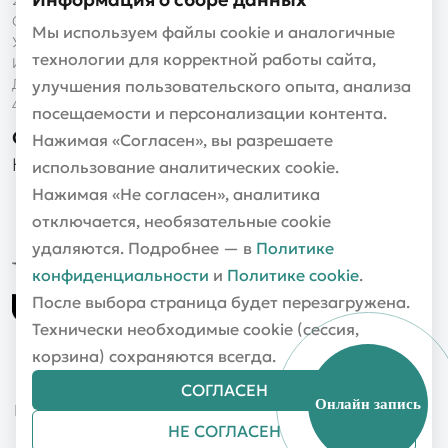
Свидетельство выдано Мингорисполкомом 16.11.2017
Мы используем файлы cookie и аналогичные
УНП 192997038
технологии для корректной работы сайта,
Интернет-магазин «halvaoptik.by»
Дата регистрации в торговом реестре 29.04.2020, №
улучшения пользовательского опыта, анализа
480459
посещаемости и персонализации контента.
OPTIKA24.by
Нажимая «Согласен», вы разрешаете
Наш партнер: сайт об оптике и офтальмологии
использование аналитических cookie.
Нажимая «Не согласен», аналитика
отключается, необязательные cookie
удаляются. Подробнее — в
Политике
конфиденциальности
и
Политике cookie
.
После выбора страница будет перезагружена.
Технически необходимые cookie (сессия,
корзина) сохраняются всегда.
Политика конфиденциальности
СОГЛАСЕН
Онлайн запись
Политика обработки файлов cookie
Настройки Cookie
НЕ СОГЛАСЕН