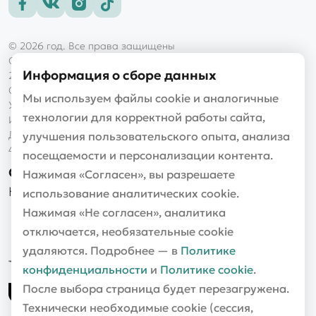
© 2026 год. Все права защищены
ООО «Голд оптик»
Информация о сборе данных
220101, г. Минск, пр-т Рокоссовского, д. 145, пом. 9Н
Свидетельство выдано Мингорисполкомом 16.11.2017
Мы используем файлы cookie и аналогичные
УНП 192997038
технологии для корректной работы сайта,
Интернет-магазин «halvaoptik.by»
Дата регистрации в торговом реестре 29.04.2020, №
улучшения пользовательского опыта, анализа
480459
посещаемости и персонализации контента.
OPTIKA24.by
Нажимая «Согласен», вы разрешаете
Наш партнер: сайт об оптике и офтальмологии
использование аналитических cookie.
Нажимая «Не согласен», аналитика
отключается, необязательные cookie
удаляются. Подробнее — в
Политике
конфиденциальности
и
Политике cookie
.
После выбора страница будет перезагружена.
Технически необходимые cookie (сессия,